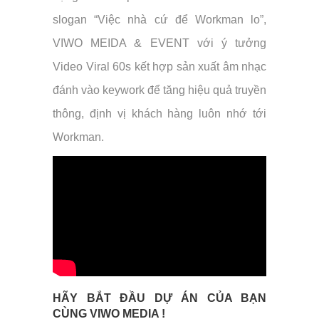
slogan “Việc nhà cứ để Workman lo”,
VIWO MEIDA & EVENT với ý tưởng
Video Viral 60s kết hợp sản xuất âm nhạc
đánh vào keywork để tăng hiệu quả truyền
thông, định vị khách hàng luôn nhớ tới
Workman.
HÃY BẮT ĐẦU DỰ ÁN CỦA BẠN
CÙNG VIWO MEDIA !