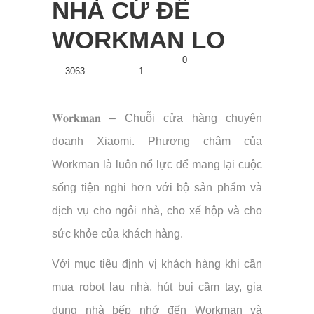
NHÀ CỨ ĐỂ
WORKMAN LO
TVC
26 Tháng 2, 2017
0
3063
Views
1
Like
𝐖𝐨𝐫𝐤𝐦𝐚𝐧 – Chuỗi cửa hàng chuyên
doanh Xiaomi. Phương châm của
Workman là luôn nổ lực để mang lại cuộc
sống tiện nghi hơn với bộ sản phẩm và
dịch vụ cho ngôi nhà, cho xế hộp và cho
sức khỏe của khách hàng.
Với mục tiêu định vị khách hàng khi cần
mua robot lau nhà, hút bụi cầm tay, gia
dụng nhà bếp nhớ đến Workman và