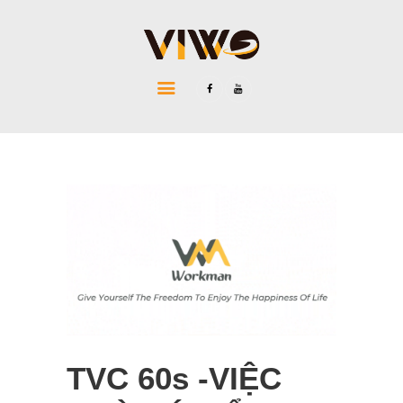
VIWO Media & Event
Công ty tổ chức sự kiện uy tín trọn gói Đà Nẵng
HOME
ABOUT US
EVENT
MEDIA
BLOG
CONTACT
TVC 60s -VIỆC