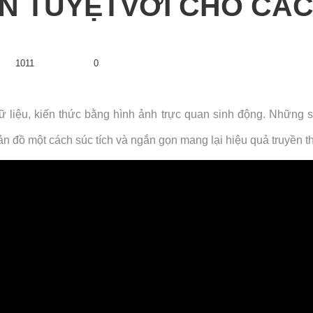
 TUYỆTVỜI CHO CÁC 
1011
Views
0
Likes
 dữ liệu, kiến thức bằng hình ảnh trực quan sinh động. Những
ản đồ một cách súc tích và ngắn gọn mang lại hiệu quả truyền t