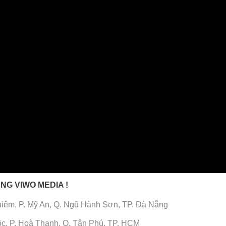
NG VIWO MEDIA !
iêm, P. Mỹ An, Q. Ngũ Hành Sơn, TP. Đà Nẵng
c, P. Hoà Thanh, Q. Tân Phú, TP. HCM