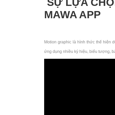
SỰ LỰA CHỌN
MAWA APP
VIDEO ANIMATION
25 Tháng 10, 2022
Motion graphic là hình thức thể hiện
ứng dụng nhiều ký hiệu, biểu tượng, b