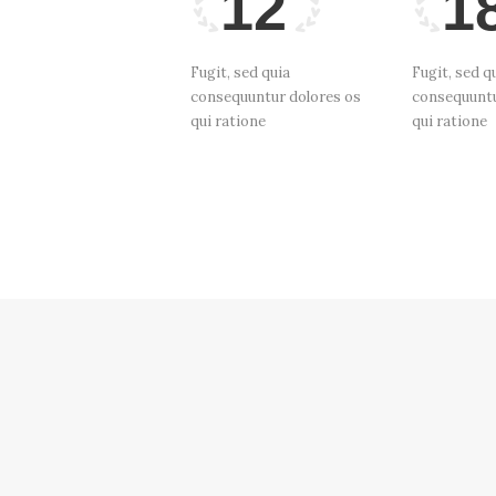
12
1
Fugit, sed quia
Fugit, sed q
consequuntur dolores os
consequuntu
qui ratione
qui ratione