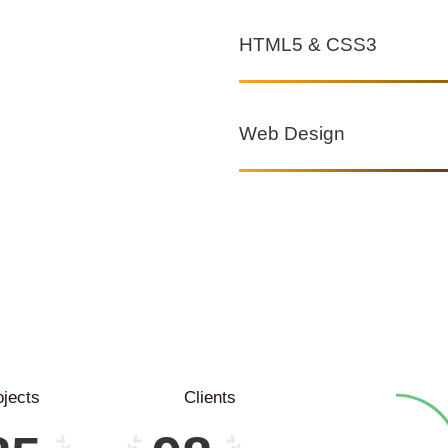
tle Here
HTML5 & CSS3
00:00
Web Design
ojects
Clients