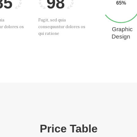
85
98
65%
uia
Fugit, sed quia
r dolores os
consequuntur dolores os
Graphic
qui ratione
Design
Price Table